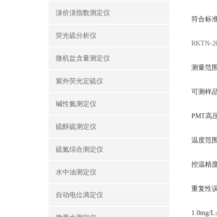
溴价溴指数测定仪
符合标准：
荧光硫分析仪
RKTN
微机盐含量测定仪
测量范
紫外荧光定硫仪
可测样
碱性氮测定仪
PMT
高
硫醇硫测定仪
温度范
硫氮综合测定仪
控温精
水中油测定仪
重复性
自动电位滴定仪
1.0mg/L