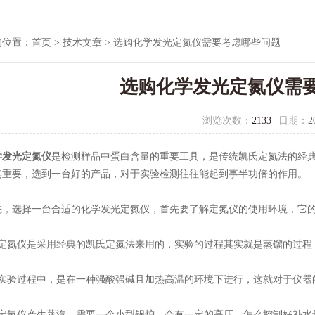
的位置：
首页
>
技术文章
> 选购化学发光定氮仪需要考虑哪些问题
选购化学发光定氮仪需
浏览次数：
2133
日期：
2
学发光定氮仪
是检测样品中蛋白含量的重要工具，是传统凯氏定氮法的经
其重要，选到一台好的产品，对于实验检测往往能起到事半功倍的作用。
选择一台合适的化学发光定氮仪，首先要了解定氮仪的使用环境，它的
氮仪是采用经典的凯氏定氮法来用的，实验的过程其实就是蒸馏的过程
验过程中，是在一种强酸强碱且加热高温的环境下进行，这就对于仪器
氮仪产生蒸汽，需要一个小型锅炉，会有一定的高压，怎么控制好补水