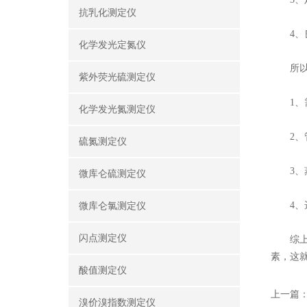
抗乳化测定仪
4、良
化学发光定氮仪
所以，
紫外荧光硫测定仪
1、需
化学发光氮测定仪
2、管
硫氮测定仪
3、蒸
微库仑硫测定仪
4、选
微库仑氯测定仪
闪点测定仪
综上，
素，这
酸值测定仪
上一篇
溴价溴指数测定仪