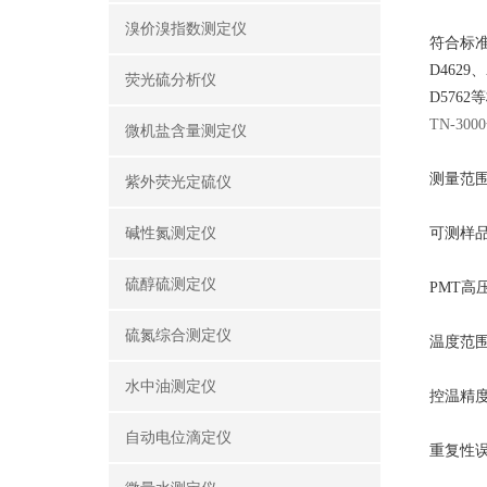
溴价溴指数测定仪
符合标
D4629
、
荧光硫分析仪
D5762
TN-3
微机盐含量测定仪
测量范
紫外荧光定硫仪
碱性氮测定仪
可测样
硫醇硫测定仪
PMT
高
硫氮综合测定仪
温度范
水中油测定仪
控温精
自动电位滴定仪
重复性