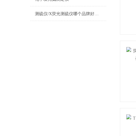
测硫仪/X荧光测硫仪哪个品牌好售后服务好？国内实力厂家推荐泰州睿科分析仪器