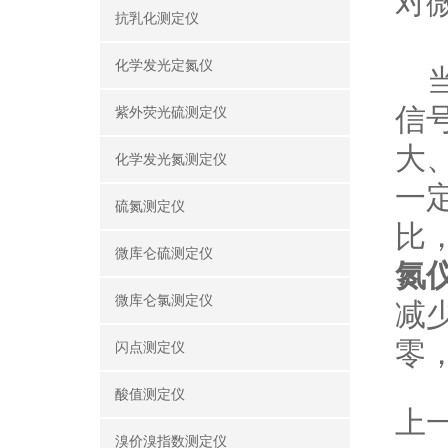
对
抗乳化测定仪
化学发光定氮仪
当
信
紫外荧光硫测定仪
大
化学发光氮测定仪
一
硫氮测定仪
比
微库仑硫测定仪
氮
微库仑氯测定仪
减
零
闪点测定仪
酸值测定仪
上
溴价溴指数测定仪