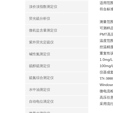
适用范
溴价溴指数测定仪
符合标准：
荧光硫分析仪
测量范围：
可测样
微机盐含量测定仪
PMT高
温度范围
紫外荧光定硫仪
控温精度
重复性误c
碱性氮测定仪
1.0mg/
100mg/
硫醇硫测定仪
仪器成
硫氮综合测定仪
TN-30
Wind
水中油测定仪
微电流
高压任
自动电位滴定仪
采用流