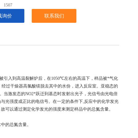
：
1507
线询价
联系我们
被引入到高温裂解炉后，在
1050℃
左右的高温下，样品被*气化
，经过干燥器高氯酸镁脱去其中的水份，进入反应室。亚稳态的
。当激发态的
NO2*
跃迁到基态时发射出光子，光信号由光电倍
为与光强度成正比的电信号。在一定的条件下
,
反应中的化学发光
，故可以通过测定化学发光的强度来测定样品中的总氮含量。
水中的总氮含量。