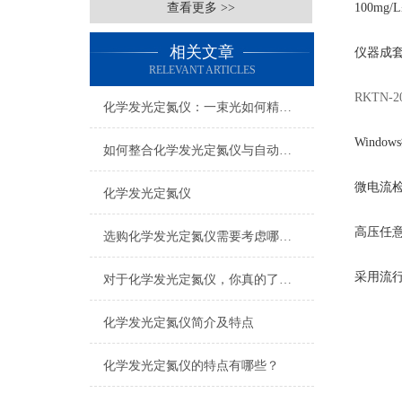
查看更多 >>
100mg/
相关文章
仪器成
RELEVANT ARTICLES
RKTN
化学发光定氮仪：一束光如何精准“称”出氮含量
Windows
如何整合化学发光定氮仪与自动化系统
微电流
化学发光定氮仪
高压任
选购化学发光定氮仪需要考虑哪些问题
采用流
对于化学发光定氮仪，你真的了解吗？
化学发光定氮仪简介及特点
化学发光定氮仪的特点有哪些？