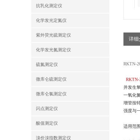
抗乳化测定仪
化学发光定氮仪
紫外荧光硫测定仪
详细
化学发光氮测定仪
RKTN
硫氮测定仪
微库仑硫测定仪
RKTN-
并发生
微库仑氯测定仪
一氧化
增管按
闪点测定仪
强度与
酸值测定仪
适用范
溴价溴指数测定仪