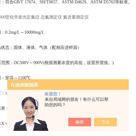
符合GB/T 17674、
SH/T0657
、
ASTM D4629
、
ASTM D5762
等标准
-2000型化学发光定氮仪 总氮测定仪 氮含量测定仪
围：
0.2mg/L
～
10000mg/L
品状态：固体、液体、气体（配相应进样器）
压范围：
DC500V
～
900V(
根据测量浓度的高低，设置所需值。
)
围：室温～
1100℃
度：
±3℃
欢迎您！
来自局域网的朋友！有什么可以帮
助您的吗？
误差：
0.2mg/L≤X
＜
1.0mg/L
，
≤±0.1mg/L
≤X
＜
100mg/L
，
Cv≤10%