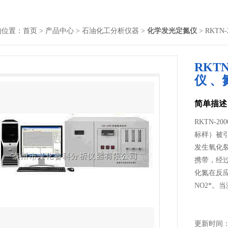
的位置：
首页
>
产品中心
>
石油化工分析仪器
>
化学发光定氮仪
> RKT
RKT
仪 、
简单描述
RKTN-
标样）被引
发生氧化
携带，经
化氮在反
NO2*。
更新时间： 2