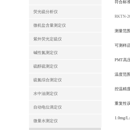
符合标准：
荧光硫分析仪
RKTN
微机盐含量测定仪
测量范
紫外荧光定硫仪
可测样
碱性氮测定仪
PMT
高
硫醇硫测定仪
温度范
硫氮综合测定仪
控温精
水中油测定仪
重复性
自动电位滴定仪
1.0mg/L
微量水测定仪