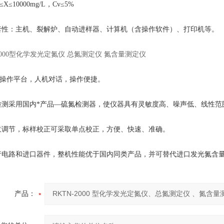
L≤X≤10000mg/L
，
Cv≤5%
套性：主机、裂解炉、自动进样器、计算机（含操作软件）、打印机等。
-2000型化学发光定氮仪 总氮测定仪 氮含量测定仪
操作平台，人机对话，操作便捷。
检测采用国内*产品
—
硫氮检测器，使仪器具有灵敏度高、噪声低、线性范
意调节，标样校正可采取单点校正，方便、快速、准确。
行电路和进口器件，整机性能优于国内同类产品，并可替代进口发光氮含
产品：