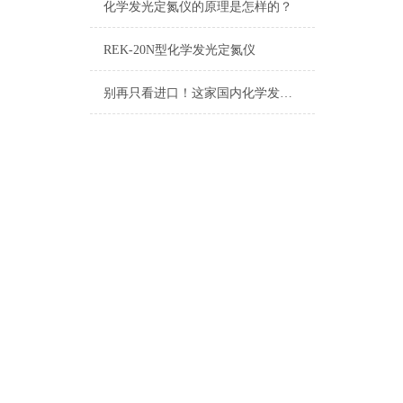
化学发光定氮仪的原理是怎样的？
REK-20N型化学发光定氮仪
别再只看进口！这家国内化学发光定氮仪生产厂家已实现技术突破