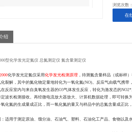
浏览次数
在
介绍
-2000型化学发光定氮仪 总氮测定仪 氮含量测定仪
2000
化学发光定氮仪采用
化学发光检测原理
，待测氮含量样品（或标样）
氧化裂解，其中的氮化物定量地转化为一氧化氮
(NO)
。反应气由载气携带
氮在反应室内与来自臭氧发生器的
O3
气体发生反应，转化为激发态的
NO2*
特定波长检测接收。再经微电流放大器放大、计算机数据处理，即可转换
一氧化氮的生成量成正比，而一氧化氮的量又与样品中的总氮含量成正比
围：适用于测定原油、馏分油、石油气、塑料、石油化工产品、食物以及