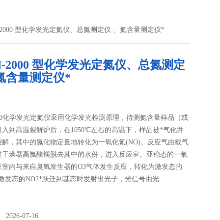
N-2000 型化学发光定氮仪、总氮测定仪 、氮含量测定仪*
N-2000 型化学发光定氮仪、总氮测定
氮含量测定仪*
2000化学发光定氮仪采用化学发光检测原理，待测氮含量样品（或
入到高温裂解炉后，在1050℃左右的高温下，样品被*气化并
裂解，其中的氮化物定量地转化为一氧化氮(NO)。反应气由载气
过干燥器高氯酸镁脱去其中的水份，进入反应室。亚稳态的一氧
应室内与来自臭氧发生器的O3气体发生反应，转化为激发态的
当激发态的NO2*跃迁到基态时发射出光子，光信号由光
026-07-16