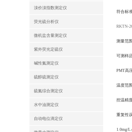
溴价溴指数测定仪
符合标准：
荧光硫分析仪
RKTN
微机盐含量测定仪
测量范
紫外荧光定硫仪
可测样
碱性氮测定仪
PMT
高
硫醇硫测定仪
温度范
硫氮综合测定仪
控温精
水中油测定仪
重复性
自动电位滴定仪
1.0mg/L