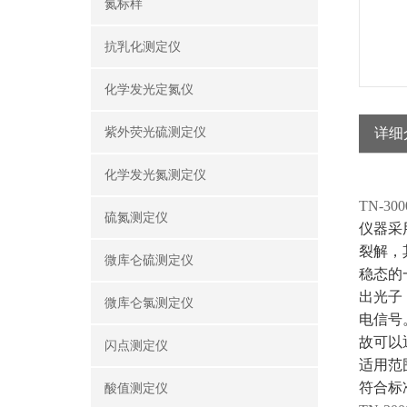
氮标样
抗乳化测定仪
化学发光定氮仪
紫外荧光硫测定仪
详细
化学发光氮测定仪
TN-
硫氮测定仪
仪器采
裂解，
微库仑硫测定仪
稳态的
出光子
微库仑氯测定仪
电信号
故可以
闪点测定仪
适用范
符合标准
酸值测定仪