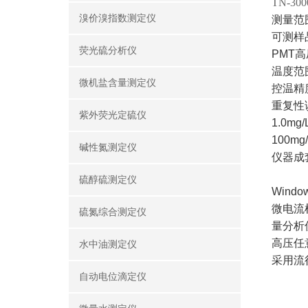
TN-
溴价溴指数测定仪
测量范围
可测样
荧光硫分析仪
PMT
温度范
微机盐含量测定仪
控温精
重复性误差
紫外荧光定硫仪
1.0mg
100mg
碱性氮测定仪
仪器成
硫醇硫测定仪
Win
微电流
硫氮综合测定仪
量分析
高压任
水中油测定仪
采用流
自动电位滴定仪