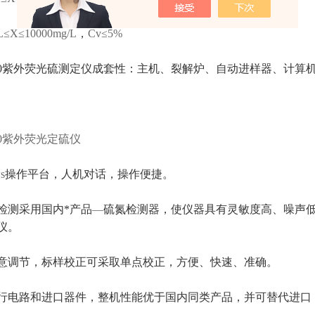
L≤X≤10000mg/L
，
Cv≤5%
3000紫外荧光硫测定仪成套性：主机、裂解炉、自动进样器、计
000紫外荧光定硫仪
s
操作平台，人机对话，操作便捷。
检测采用国内*产品
—
硫氮检测器，使仪器具有灵敏度高、噪声
仪。
意调节，标样校正可采取单点校正，方便、快速、准确。
行电路和进口器件，整机性能优于国内同类产品，并可替代进口