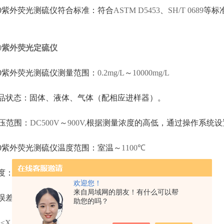
3000紫外荧光测硫仪符合标准：符合
ASTM D5453
、
SH/T 0689
等标
0
紫外荧光定硫仪
000紫外荧光测硫仪测量范围：
0.2mg/L
～
10000mg/L
品状态：固体、液体、气体（配相应进样器）。
压范围：
DC500V
～
900V,
根据测量浓度的高低，通过操作系统设
3000紫外荧光测硫仪温度范围：室温～
1100℃
度：
±3℃
欢迎您！
来自局域网的朋友！有什么可以帮
误差：
0.2mg/L≤X
＜
1.0mg/L
，
≤±0.1mg/L
助您的吗？
L≤X
＜
100mg/L
，
Cv≤10%