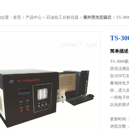
的位置：
首页
>
产品中心
>
石油化工分析仪器
>
紫外荧光定硫仪
> TS-
TS-
简单描述
TS-30
荧光法测
在1050
量地转化
份，进入
一些电子
以光的形
对于硫来
器放大、
更新时间： 2
量其大小即
浏览次数