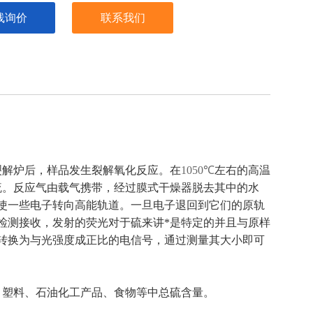
于测定原油、馏分油、石油气、塑料、石油化工产品、食物等中
线询价
联系我们
S-3000紫外荧光测硫仪符合标准：符合ASTM D5453、SH/T
准。
温裂解炉后，样品发生裂解氧化反应。在
1050℃
左右的高温
硫。反应气由载气携带，经过膜式干燥器脱去其中的水
使一些电子转向高能轨道。一旦电子退回到它们的原轨
检测接收，发射的荧光对于硫来讲*是特定的并且与原样
转换为与光强度成正比的电信号，通过测量其大小即可
、塑料、石油化工产品、食物等中总硫含量。