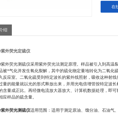
围：适用
在
总硫含量。T
0689等标
介绍
0
紫外荧光定硫仪
3000紫外荧光测硫仪采用紫外荧光法测定原理。样品被引入到高
品被*气化并发生氧化裂解，其中的硫化物定量地转化为二氧化
入反应室。二氧化硫受到特定波长的紫外线照射，吸收这种射线
过量的能量就以光的形式释放出来，并用光电倍增管按特定波长
的含量成正比。再经微电流放大器放大、计算机数据处理，即可
相应样品的硫含量。
0
紫外荧光测硫仪
适用范围：适用于测定原油、馏分油、石油气