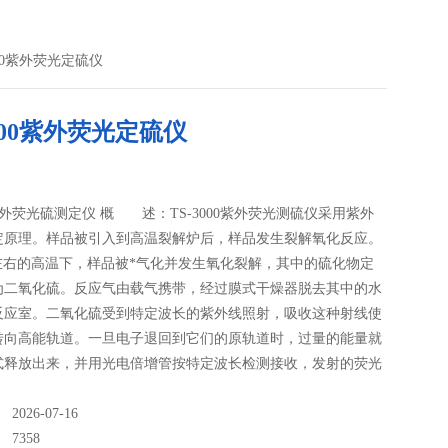
3000紫外荧光定硫仪
3000紫外荧光定硫仪
00紫外荧光硫测定仪 概 述：TS-3000紫外荧光测硫仪采用紫外
定原理。样品被引入到高温裂解炉后，样品发生裂解氧化反应。
℃左右的高温下，样品被*气化并发生氧化裂解，其中的硫化物定
为二氧化硫。反应气由载气携带，经过膜式干燥器脱去其中的水
反应室。二氧化硫受到特定波长的紫外线照射，吸收这种射线使
转向高能轨道。一旦电子退回到它们的原轨道时，过量的能量就
式释放出来，并用光电倍增管按特定波长检测接收，发射的荧光
讲*是特定的并且与原样品中硫的含量成正比。再经微电流放大
计算机数据处理，即可转换为与光强度成正比的电信号，通过测
026-07-16
可计算出相应样品的硫含量。 TS-3000紫外荧光测硫仪适用范
：
7358