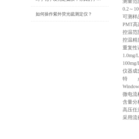
测量范围：
0.2～10
如何操作紫外荧光硫测定仪？
可测样
PMT
控温范
控温精
重复性误差
1.0mg
100mg
仪器成
特 
Win
微电流
含量分
高压任
采用流