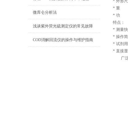
* 外形尺
* 重 量
微库仑分析法
* 功 
特点：
浅谈紫外荧光硫测定仪的常见故障
* 测量
* 操作
COD消解回流仪的操作与维护指南
* 试剂
* 直接
广泛应