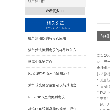
红外测油仪
查看更多 >>
相关文章
RELEVANT ARTICLES
详细
红外测油仪的特点及应用
紫外荧光硫测定仪的样品制备方法有哪些
OIL
微库仑氯测定仪
此，当
定律求
REK-20Y型微库仑硫测定仪
技术指
* 测量范围
紫外荧光硫含量测定仪与其他含硫分析方法的比较研究
* 准 确 
* 检测下
REK-20SN型硫氮测定仪
* 重复
* 显示方
标准COD消解器操作简单，记住这几步即可！