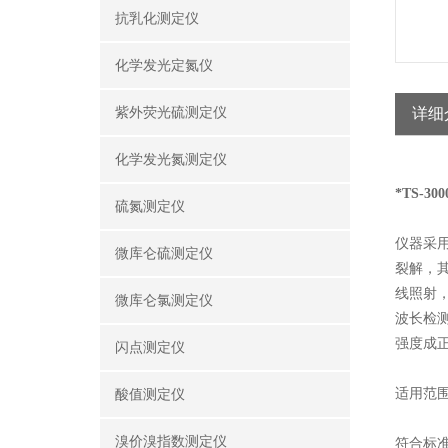
抗乳化测定仪
化学发光定氮仪
紫外荧光硫测定仪
详细
化学发光氮测定仪
*TS-3
硫氮测定仪
仪器采
微库仑硫测定仪
裂解，
线照射
微库仑氯测定仪
波长检
强度成
闪点测定仪
适用范
酸值测定仪
溴价溴指数测定仪
符合标