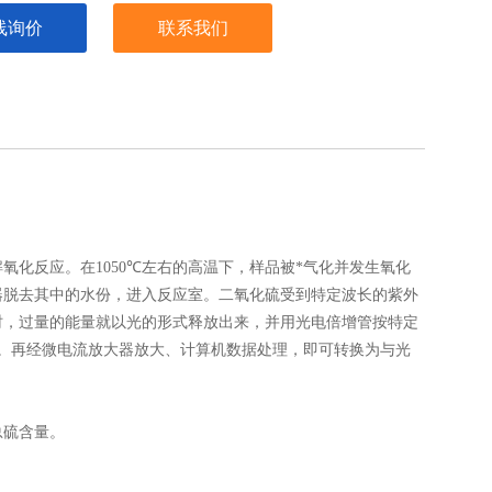
线询价
联系我们
解氧化反应。在
1050℃
左右的高温下，样品被*气化并发生氧化
器脱去其中的水份，进入反应室。二氧化硫受到特定波长的紫外
时，过量的能量就以光的形式释放出来，并用光电倍增管按特定
。再经微电流放大器放大、计算机数据处理，即可转换为与光
总硫含量。