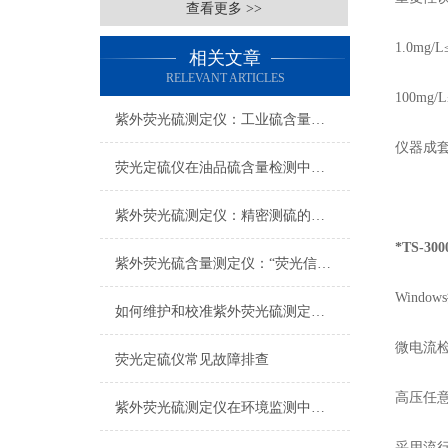
查看更多 >>
1.0mg/L
相关文章
RELEVANT ARTICLES
100mg/
紫外荧光硫测定仪：工业硫含量检测的实用技术载体
仪器成
荧光定硫仪在油品硫含量检测中的应用与实操要点
紫外荧光硫测定仪：精密测硫的技术内核与选型之道
*TS-3
紫外荧光硫含量测定仪：“荧光信号衰减”的快速诊断
Windows
如何维护和校准紫外荧光硫测定仪？
微电流
荧光定硫仪常见故障排查
高压任
紫外荧光硫测定仪在环境监测中的实际应用
采用流