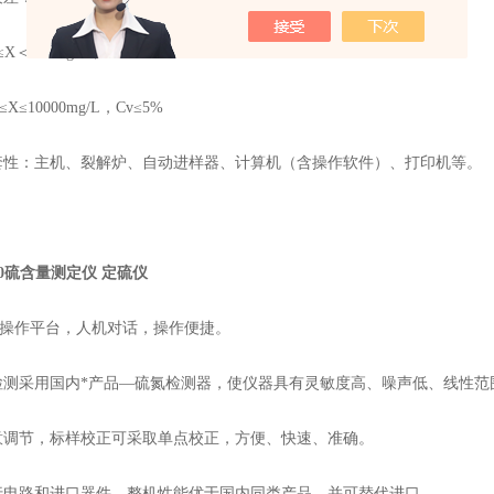
≤X
＜
100mg/L
，
Cv≤10%
L≤X≤10000mg/L
，
Cv≤5%
套性：主机、裂解炉、自动进样器、计算机（含操作软件）、打印机等。
000硫含量测定仪 定硫仪
操作平台，人机对话，操作便捷。
检测采用国内*产品
—
硫氮检测器，使仪器具有灵敏度高、噪声低、线性范
意调节，标样校正可采取单点校正，方便、快速、准确。
行电路和进口器件，整机性能优于国内同类产品，并可替代进口