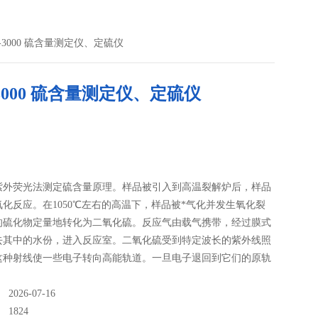
TS-3000 硫含量测定仪、定硫仪
S-3000 硫含量测定仪、定硫仪
：
紫外荧光法测定硫含量原理。样品被引入到高温裂解炉后，样品
化反应。在1050℃左右的高温下，样品被*气化并发生氧化裂
的硫化物定量地转化为二氧化硫。反应气由载气携带，经过膜式
去其中的水份，进入反应室。二氧化硫受到特定波长的紫外线照
这种射线使一些电子转向高能轨道。一旦电子退回到它们的原轨
量的能量就以光的形式释放出来，并用光电倍增管按特
026-07-16
：
1824