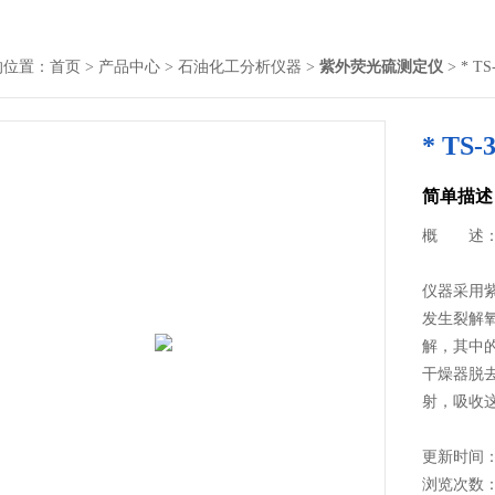
的位置：
首页
>
产品中心
>
石油化工分析仪器
>
紫外荧光硫测定仪
> * 
* T
简单描述
概 述
仪器采用
发生裂解氧
解，其中
干燥器脱
射，吸收
道时，过
更新时间： 2
浏览次数