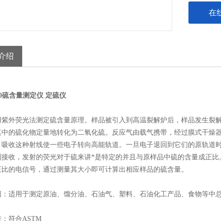
在
介绍
000硫含量测定仪 定硫仪
用紫外荧光法测定硫含量原理。样品被引入到高温裂解炉后，样品发生裂
其中的硫化物定量地转化为二氧化硫。反应气由载气携带，经过膜式干燥
，吸收这种射线使一些电子转向高能轨道。一旦电子退回到它们的原轨道
测接收，发射的荧光对于硫来讲*是特定的并且与原样品中硫的含量成正比
正比的电信号，通过测量其大小即可计算出相应样品的硫含量。
围：适用于测定原油、馏分油、石油气、塑料、石油化工产品、食物等中
准：符合
ASTM