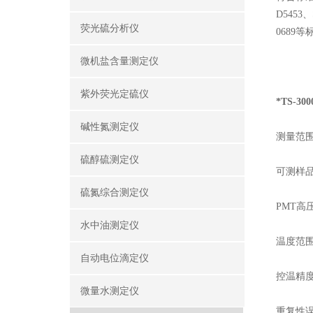
D5453
、
荧光硫分析仪
0689
等
微机盐含量测定仪
紫外荧光定硫仪
*TS-3
碱性氮测定仪
测量范
硫醇硫测定仪
可测样
硫氮综合测定仪
PMT
高
水中油测定仪
温度范
自动电位滴定仪
控温精
微量水测定仪
重复性