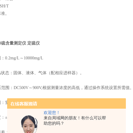
SH/T
标准。
000硫含量测定仪 定硫仪
围：
0.2mg/L
～
10000mg/L
品状态：固体、液体、气体（配相应进样器）。
压范围：
DC500V
～
900V,
根据测量浓度的高低，通过操作系统设置所需值
围：室温～
1100℃
欢迎您！
度：
±3℃
来自局域网的朋友！有什么可以帮
助您的吗？
误差：
0.2mg/L≤X
＜
1.0mg/L
，
≤±0.1mg/L