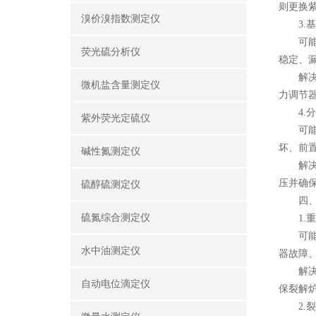
则更换
溴价溴指数测定仪
3.基
可能原
荧光硫分析仪
稳定、
解决方
微机盐含量测定仪
力调节
4.分
紫外荧光定硫仪
可能原
坏、前
碱性氮测定仪
解决方
压并确
硫醇硫测定仪
四、
硫氮综合测定仪
1.重
可能原
水中油测定仪
器故障
解决方
自动电位滴定仪
保裂解
2.裂