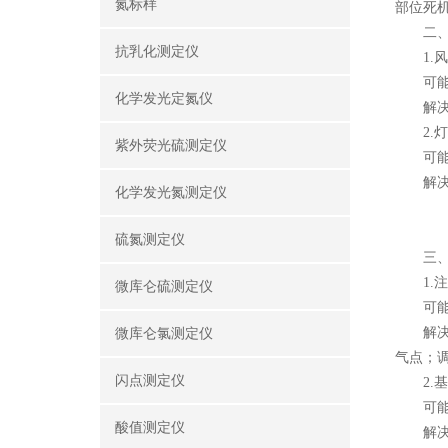
氮标样
部位死
二、机
抗乳化测定仪
1.风
可能原
化学发光定氮仪
解决方
2.灯
紫外荧光硫测定仪
可能原
解决方
化学发光氮测定仪
硫氮测定仪
三、分
1.注
微库仑硫测定仪
可能原
解决方
微库仑氯测定仪
气点；
闪点测定仪
2.基
可能原
酸值测定仪
解决方