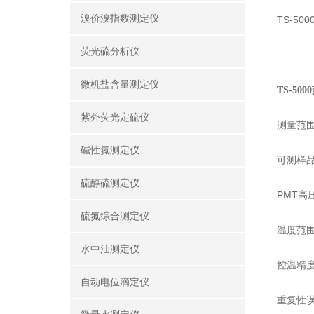
溴价溴指数测定仪
TS-5
荧光硫分析仪
微机盐含量测定仪
TS-50
紫外荧光定硫仪
测量范围：
碱性氮测定仪
可测样
硫醇硫测定仪
PMT高
硫氮综合测定仪
温度范围
水中油测定仪
控温精度
自动电位滴定仪
重复性误差