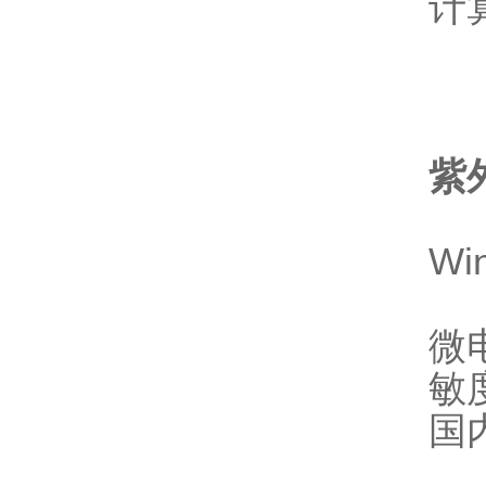
计
紫
W
微
敏
国