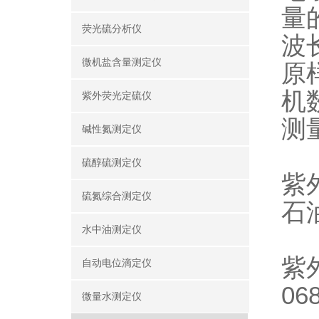
量
荧光硫分析仪
波
微机盐含量测定仪
原
机
紫外荧光定硫仪
测
碱性氮测定仪
硫醇硫测定仪
紫
硫氮综合测定仪
石
水中油测定仪
紫
自动电位滴定仪
0
微量水测定仪