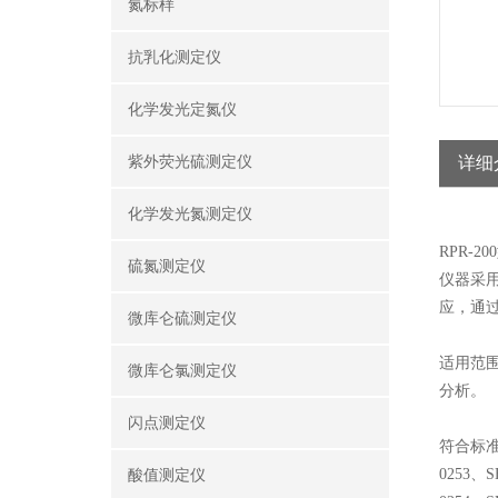
氮标样
抗乳化测定仪
化学发光定氮仪
紫外荧光硫测定仪
详细
化学发光氮测定仪
RPR-
硫氮测定仪
仪器采
应，通
微库仑硫测定仪
适用范
微库仑氯测定仪
分析。
闪点测定仪
符合标
0253
、
S
酸值测定仪