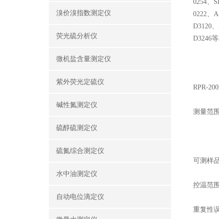
0254
、
S
溴价溴指数测定仪
0222
、
A
D3120
、
荧光硫分析仪
D3246
微机盐含量测定仪
紫外荧光定硫仪
RPR-
碱性氮测定仪
测量范
硫醇硫测定仪
硫氮综合测定仪
可测样
水中油测定仪
控温范
自动电位滴定仪
重复