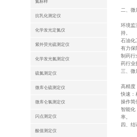
氮标样
二、微
抗乳化测定仪
环境监
化学发光定氮仪
持。
石油化
紫外荧光硫测定仪
有力保
制药行
化学发光氮测定仪
药行业
三、微
硫氮测定仪
高精度
微库仑硫测定仪
快速：
操作简
微库仑氯测定仪
智能化
闪点测定仪
率。
四、结
酸值测定仪