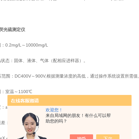
00荧光硫测定仪
0.2mg/L～10000mg/L
品状态：固体、液体、气体（配相应进样器）。
压范围：DC400V～900V,根据测量浓度的高低，通过操作系统设置所需值
：室温～1100℃
：±3℃
欢迎您！
来自局域网的朋友！有什么可以帮
助您的吗？
：0.2mg/L≤X＜1.0mg/L，≤±0.1mg/L
L≤X＜100mg/L，Cv≤10%