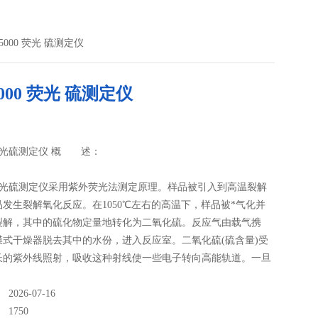
-5000 荧光 硫测定仪
5000 荧光 硫测定仪
00荧光硫测定仪 概 述：
00荧光硫测定仪采用紫外荧光法测定原理。样品被引入到高温裂解
发生裂解氧化反应。在1050℃左右的高温下，样品被*气化并
裂解，其中的硫化物定量地转化为二氧化硫。反应气由载气携
膜式干燥器脱去其中的水份，进入反应室。二氧化硫(硫含量)受
长的紫外线照射，吸收这种射线使一些电子转向高能轨道。一旦
026-07-16
：
1750