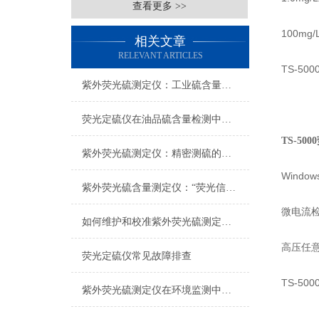
查看更多 >>
100mg/
相关文章
RELEVANT ARTICLES
TS-5
紫外荧光硫测定仪：工业硫含量检测的实用技术载体
荧光定硫仪在油品硫含量检测中的应用与实操要点
TS-50
紫外荧光硫测定仪：精密测硫的技术内核与选型之道
Wind
紫外荧光硫含量测定仪：“荧光信号衰减”的快速诊断
微电流
如何维护和校准紫外荧光硫测定仪？
高压任
荧光定硫仪常见故障排查
TS-5
紫外荧光硫测定仪在环境监测中的实际应用