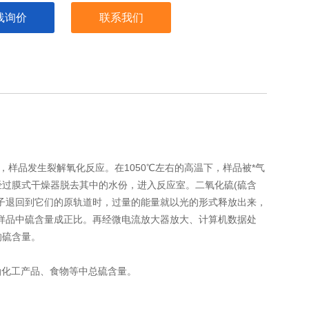
线询价
联系我们
样品发生裂解氧化反应。在1050℃左右的高温下，样品被*气
过膜式干燥器脱去其中的水份，进入反应室。二氧化硫(硫含
子退回到它们的原轨道时，过量的能量就以光的形式释放出来，
样品中硫含量成正比。再经微电流放大器放大、计算机数据处
的硫含量。
石油化工产品、食物等中总硫含量。