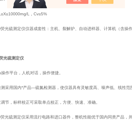
L≤X≤10000mg/L，Cv≤5%
000荧光硫测定仪仪器成套性：主机、裂解炉、自动进样器、计算机（含操
00荧光硫测定仪
ows操作平台，人机对话，操作便捷。
检测采用国内*产品—硫氮检测器，使仪器具有灵敏度高、噪声低、线性范
意调节，标样校正可采取单点校正，方便、快速、准确。
000荧光硫测定仪采用流行电路和进口器件，整机性能优于国内同类产品，