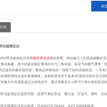
在
介绍
00荧光硫测定仪
000荧光硫测定仪采用
紫外荧光法
测定原理。样品被引入到高温裂解炉后，
生氧化裂解，其中的硫化物定量地转化为二氧化硫。反应气由载气携带，经
到特定波长的紫外线照射，吸收这种射线使一些电子转向高能轨道。一旦电
电倍增管按特定波长检测接收，发射的荧光对于硫来讲*是特定的并且与原
可转换为与光强度成正比的电信号，通过测量其大小即可计算出相应样品
000荧光硫测定仪适用范围：适用于测定原油、馏分油、石油气、塑料、
000荧光硫测定仪符合标准：符合ASTM D5453、SH/T 0689等标准。