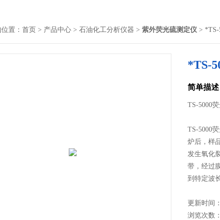
的位置：
首页
>
产品中心
>
石油化工分析仪器
>
紫外荧光硫测定仪
> *TS
*TS-
简单描述
TS-50
TS-50
炉后，样品
发生氧化
带，经过
到特定波
电子退回
更新时间： 2
浏览次数