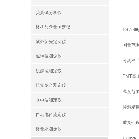
荧光硫分析仪
微机盐含量测定仪
TS-50
紫外荧光定硫仪
测量范围：
碱性氮测定仪
可测样
硫醇硫测定仪
PMT高
硫氮综合测定仪
温度范围
水中油测定仪
控温精度
自动电位滴定仪
重复性误差
微量水测定仪
1.0mg/