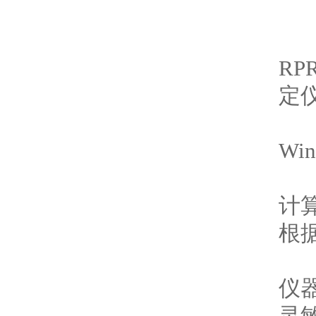
R
定
Win
计
根
仪
灵