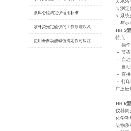
3. 水浴
4. 测定
微库仑硫测定仪适用标准
5. 系统
与标准
紫外荧光定硫仪的工作原理以及特点
HH-
特点：
使用全自动酸碱值滴定仪时应注意的要点汇总
－ 操
－ 节
－ 自
－ 自
－ 直
－ 打
广泛应
HH-
仪器简
化学耗
染物质