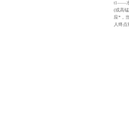
t1—
(或高
应*，
人终点