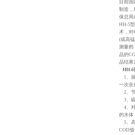
目前国
制造，
保总局
HH-
术，对
(或高
测量档
品的C
品结果
HH
1、操
一次全
2、节
3、硫
4、对
的水体
5、高
COD值