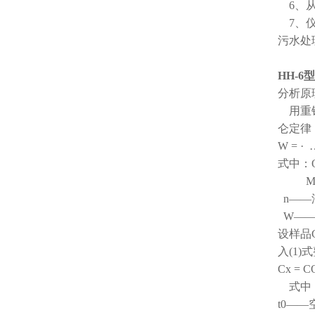
6、从
7、仪
污水处
HH-
分析原
用重铬
仑定律
W =
式中：
M—
n——
W——
设样品C
入(1)
Cx =
式中：
t0—