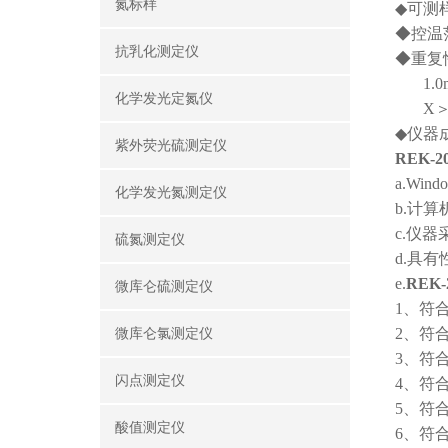
氮标样
◆可测
◆控温
抗乳化测定仪
◆重复性
1.0mg
化学发光定氮仪
X＞10
◆仪器
紫外荧光硫测定仪
REK-2
a.Wi
化学发光氮测定仪
b.计
c.仪
硫氮测定仪
d.
具有
e.
REK-
微库仑硫测定仪
1、
符
2、
符合
微库仑氯测定仪
3、
符合
闪点测定仪
4、
符合
5、
符合
酸值测定仪
6、
符合