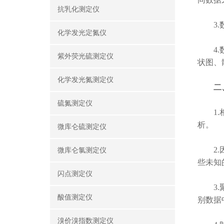
抗乳化测定仪
3.数
化学发光定氮仪
4.数
紫外荧光硫测定仪
状图、
化学发光氮测定仪
二
硫氮测定仪
1.相
析。
微库仑硫测定仪
2.因
微库仑氯测定仪
些未知
闪点测定仪
3.聚
酸值测定仪
别数据
溴价溴指数测定仪