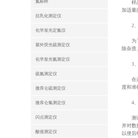
氮标样
样品的
加适量
抗乳化测定仪
2、
化学发光定氮仪
为了获
紫外荧光硫测定仪
除杂质
化学发光氮测定仪
3、
硫氮测定仪
在进行
度和准
微库仑硫测定仪
4、
微库仑氯测定仪
闪点测定仪
测试数
并对数
酸值测定仪
以便后