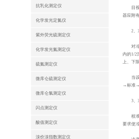
抗乳化测定仪
目视检
器应附
化学发光定氮仪
2、冷
紫外荧光硫测定仪
对冷凝
化学发光氮测定仪
内的1
上、下
硫氮测定仪
当设定
微库仑硫测定仪
→标准
微库仑氯测定仪
3、冷
闪点测定仪
校准前
酸值测定仪
要求使
溴价溴指数测定仪