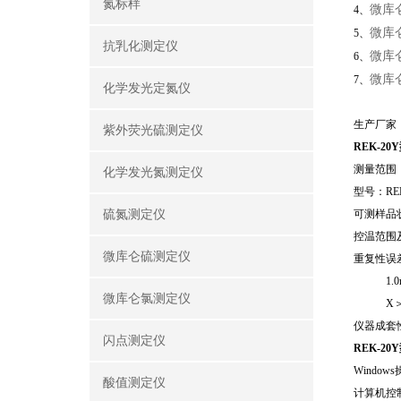
氮标样
微库
4、
微库
5、
抗乳化测定仪
微库
6、
微库
7
、
化学发光定氮仪
生产厂家
紫外荧光硫测定仪
REK-20Y
测量范
化学发光氮测定仪
型号：
RE
硫氮测定仪
可测样品
控温范围
微库仑硫测定仪
重复性误
1.0mg/
微库仑氯测定仪
X
仪器成套
闪点测定仪
REK-20Y
Windows
酸值测定仪
计算机控