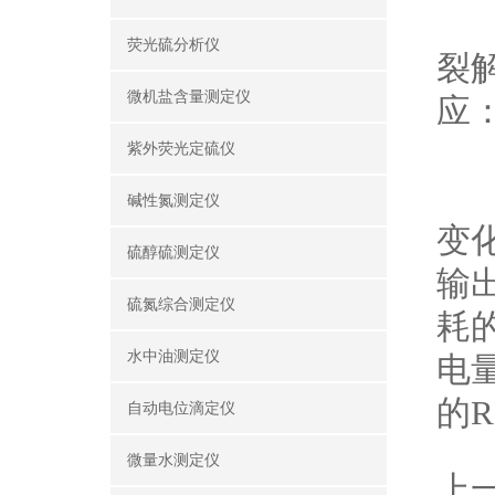
当
荧光硫分析仪
裂
微机盐含量测定仪
应
Ag
紫外荧光定硫仪
滴
碱性氮测定仪
变
硫醇硫测定仪
输
硫氮综合测定仪
耗
水中油测定仪
电
的
自动电位滴定仪
微量水测定仪
上