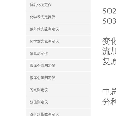
当
抗乳化测定仪
SO
化学发光定氮仪
SO3
电
紫外荧光硫测定仪
变
化学发光氮测定仪
流
硫氮测定仪
复原
微库仑硫测定仪
3I
微库仑氯测定仪
测
中
闪点测定仪
分
酸值测定仪
⑵
溴价溴指数测定仪