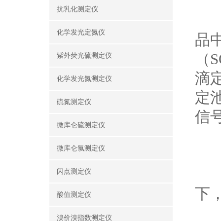
一
抗乳化测定仪
微
化学发光定氮仪
品
（
紫外荧光硫测定仪
滴
化学发光氮测定仪
定
硫氮测定仪
信
微库仑硫测定仪
二
微库仑氯测定仪
1
-
闪点测定仪
下
酸值测定仪
-
溴价溴指数测定仪