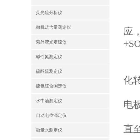
2
荧光硫分析仪
-
微机盐含量测定仪
应
+S
紫外荧光定硫仪
3
碱性氮测定仪
-
硫醇硫测定仪
化
硫氮综合测定仪
-
水中油测定仪
电
-
自动电位滴定仪
直
微量水测定仪