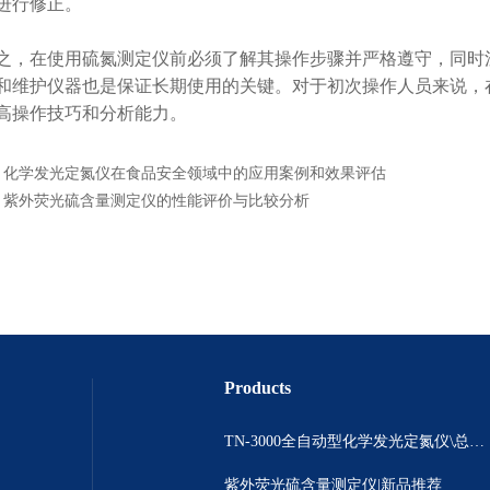
进行修正。
在使用硫氮测定仪前必须了解其操作步骤并严格遵守，同时注
和维护仪器也是保证长期使用的关键。对于初次操作人员来说，
高操作技巧和分析能力。
：
化学发光定氮仪在食品安全领域中的应用案例和效果评估
：
紫外荧光硫含量测定仪的性能评价与比较分析
Products
TN-3000全自动型化学发光定氮仪\总氮测定\ 氮含量分析仪
紫外荧光硫含量测定仪|新品推荐