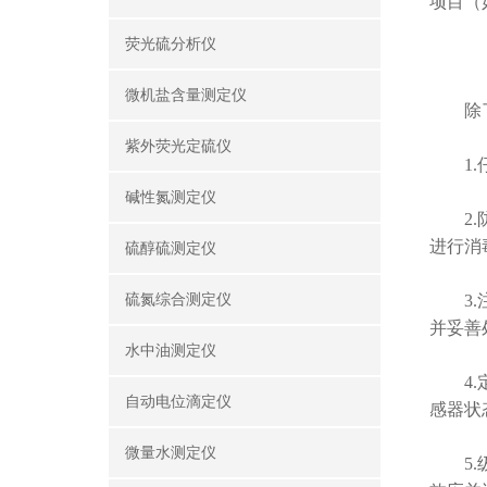
项目（
荧光硫分析仪
微机盐含量测定仪
除了上
紫外荧光定硫仪
1.仔
碱性氮测定仪
2.防
进行消
硫醇硫测定仪
硫氮综合测定仪
3.注
并妥善
水中油测定仪
4.定
自动电位滴定仪
感器状
微量水测定仪
5.级