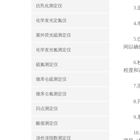
抗乳化测定仪
3.选
化学发光定氮仪
4.准
紫外荧光硫测定仪
5.仪
间以确
化学发光氮测定仪
6.校
硫氮测定仪
程度和
微库仑硫测定仪
7.添
微库仑氯测定仪
8.开
闪点测定仪
9.系
酸值测定仪
10.
溴价溴指数测定仪