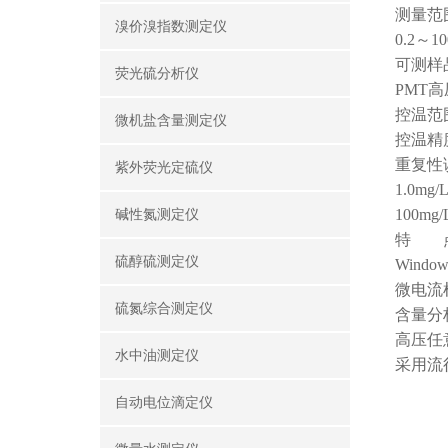
测量范围：
溴价溴指数测定仪
0.2～10
可测样
荧光硫分析仪
PMT
控温范
微机盐含量测定仪
控温精
重复性误差
紫外荧光定硫仪
1.0mg
100mg
碱性氮测定仪
特 
硫醇硫测定仪
Win
微电流
硫氮综合测定仪
含量分
高压任
水中油测定仪
采用流
自动电位滴定仪