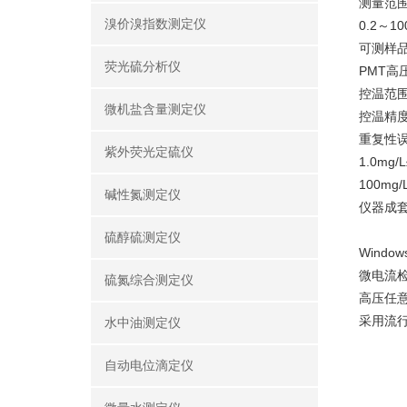
测量范围：
溴价溴指数测定仪
0.2～10
可测样
荧光硫分析仪
PMT高
控温范围
微机盐含量测定仪
控温精度
重复性误差
紫外荧光定硫仪
1.0mg/
100mg/
碱性氮测定仪
仪器成
硫醇硫测定仪
Wind
微电流
硫氮综合测定仪
高压任
采用流
水中油测定仪
自动电位滴定仪