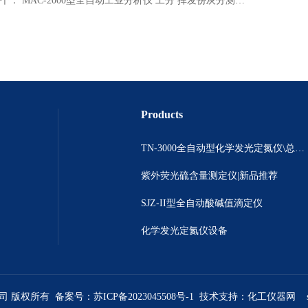
个：
MAC-2000型全自动工业分析仪 工分 挥发份灰分测定仪
Products
TN-3000全自动型化学发光定氮仪\总氮测定\ 氮含量分析仪
紫外荧光硫含量测定仪|新品推荐
SJZ-II型全自动酸碱值滴定仪
化学发光定氮仪设备
公司 版权所有 备案号：
苏ICP备2023045508号-1
技术支持：
化工仪器网