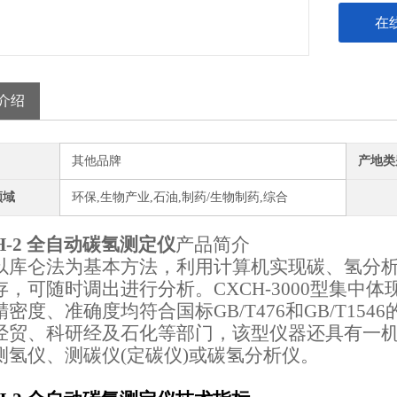
在
介绍
其他品牌
产地类
领域
环保,生物产业,石油,制药/生物制药,综合
H-2 全自动碳氢测定仪
产品简介
仑法为基本方法，利用计算机实现碳、氢分析
存，可随时调出进行分析。CXCH-3000型集中
精密度、准确度均符合国标GB/T476和GB/T1
经贸、科研经及石化等部门，该型仪器还具有一
测氢仪、测碳仪(定碳仪)或碳氢分析仪。