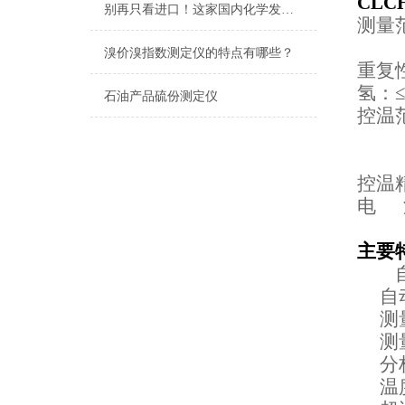
CLC
别再只看进口！这家国内化学发光定氮仪生产厂家已实现技术突破
测量范
氢：
溴价溴指数测定仪的特点有哪些？
重复性
氢：≤
石油产品硫份测定仪
控温
转化
转
控温
电 源
主要
自
自动
测量
测量
分析
温度