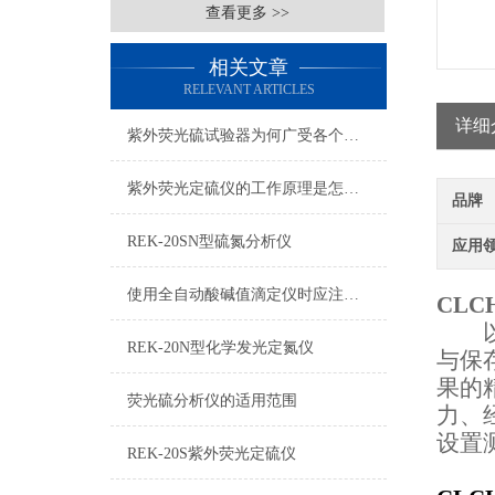
查看更多 >>
相关文章
RELEVANT ARTICLES
详细
紫外荧光硫试验器为何广受各个行业的青睐？
紫外荧光定硫仪的工作原理是怎样的
品牌
REK-20SN型硫氮分析仪
应用
使用全自动酸碱值滴定仪时应注意的要点汇总
CLC
以库
REK-20N型化学发光定氮仪
与保
果的
荧光硫分析仪的适用范围
力、
设置
REK-20S紫外荧光定硫仪